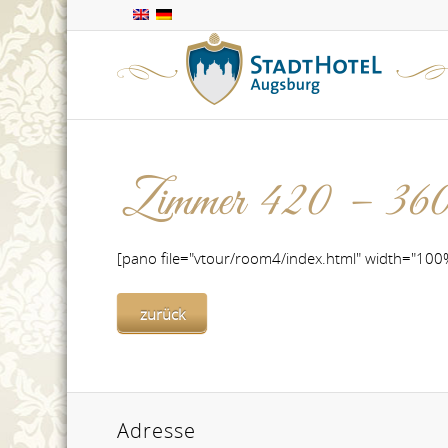
Zimmer 420 – 360
[pano file="vtour/room4/index.html" width="100
zurück
Adresse